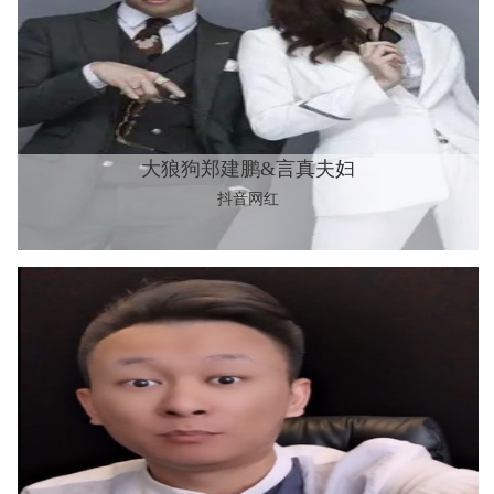
大狼狗郑建鹏&言真夫妇
抖音网红