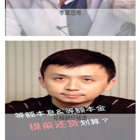
李耀思维
崧楠财经频道