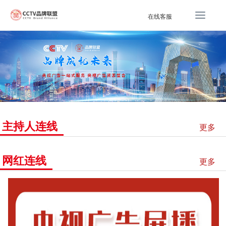
T
在线客服
o
g
g
l
e
n
a
v
i
主持人连线
g
更多
a
t
网红连线
i
更多
o
n