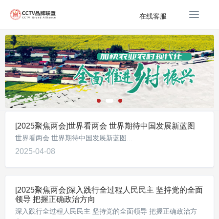
T
在线客服
o
g
g
l
e
n
a
v
i
g
[2025聚焦两会]世界看两会 世界期待中国发展新蓝图
a
世界看两会 世界期待中国发展新蓝图...
t
2025-04-08
i
o
n
[2025聚焦两会]深入践行全过程人民民主 坚持党的全面
领导 把握正确政治方向
深入践行全过程人民民主 坚持党的全面领导 把握正确政治方