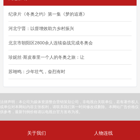
纪录片《冬奥之约》第一集《梦的追逐》
河北宁晋：以督增效助力乡村振兴
北京市朝阳区2800余人连续奋战完成冬奥会
珍妮丝·斯皮泰里一个人的冬奥之旅：让
苏翊鸣：少年壮气，奋烈有时
法律声明：本公司为媒体资源整合营销策划公司，非电视台关联单位，若有著作权人
或单位对本网站内容主张权利，请联系我们第一时间修改或删除。本网站广告价格仅
供参考，最新刊例价格请以电视台官方发布为准。
关于我们
人物连线