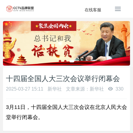
T
在线客服
o
g
g
l
e
n
a
v
i
g
十四届全国人大三次会议举行闭幕会
a
t
2025-03-27 15:11
新华社
文章来源：新华社
330
i
o
3月11日，十四届全国人大三次会议在北京人民大会
n
堂举行闭幕会。