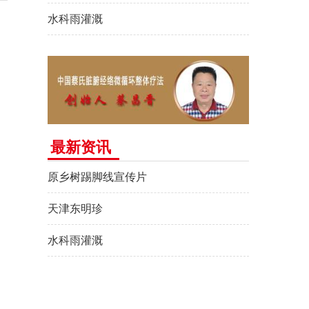
水科雨灌溉
最新资讯
原乡树踢脚线宣传片
天津东明珍
水科雨灌溉