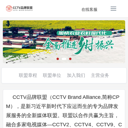
T
在线客服
o
g
g
l
e
n
a
v
i
g
联盟章程
联盟单位
加入我们
主营业务
a
t
i
CCTV品牌联盟（CCTV Brand Alliance,简称CP
o
n
M），是新习近平新时代下应运而生的专为品牌发
展服务的全新媒体联盟。联盟以合作共赢为主旨，
融合多家电视媒体—CCTV2、CCTV4、CCTV9、C