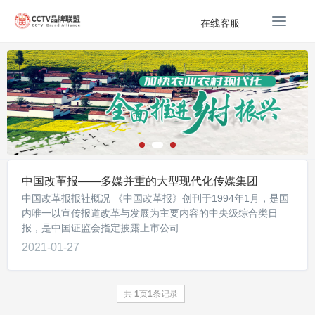
T
在线客服
o
g
g
l
e
n
a
v
i
g
中国改革报——多媒并重的大型现代化传媒集团
a
中国改革报报社概况 《中国改革报》创刊于1994年1月，是国
t
内唯一以宣传报道改革与发展为主要内容的中央级综合类日
i
报，是中国证监会指定披露上市公司...
o
2021-01-27
n
共
1
页
1
条记录