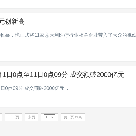
美元创新高
开帷幕，也正式将11家意大利医疗行业相关企业带入了大众的视线
1日0点至11日0点09分 成交额破2000亿元
0点09分 成交额破2000亿元...
下一页
末页
共
3
页
31
条