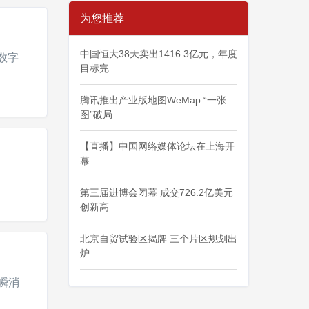
为您推荐
中国恒大38天卖出1416.3亿元，年度
数字
目标完
腾讯推出产业版地图WeMap “一张
图”破局
【直播】中国网络媒体论坛在上海开
幕
第三届进博会闭幕 成交726.2亿美元
创新高
北京自贸试验区揭牌 三个片区规划出
炉
瞬消