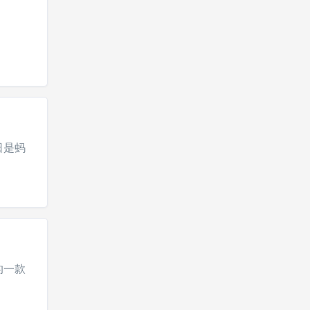
日是蚂
的一款