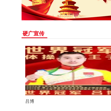
硬广宣传
吕博