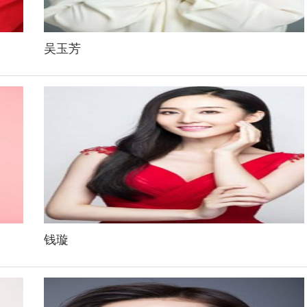
吴玉芳
钱璇