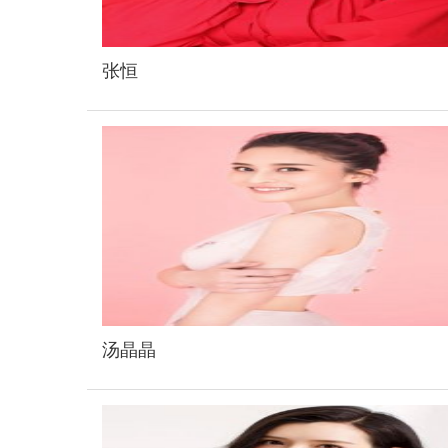
张恒
汤晶晶