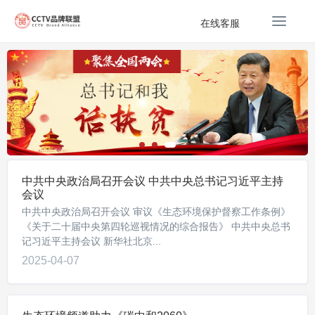
T
在线客服
o
g
g
l
e
n
a
v
i
g
中共中央政治局召开会议 中共中央总书记习近平主持
a
会议
t
中共中央政治局召开会议 审议《生态环境保护督察工作条例》
i
《关于二十届中央第四轮巡视情况的综合报告》 中共中央总书
o
记习近平主持会议 新华社北京...
n
2025-04-07