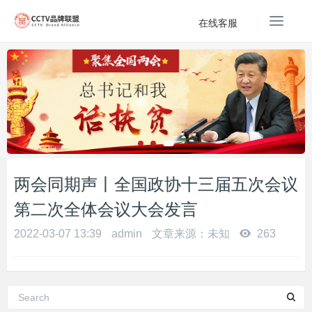
T
在线客服
o
g
g
l
e
n
a
v
i
g
两会同期声丨全国政协十三届五次会议
a
第二次全体会议大会发言
t
i
2022-03-07 13:39
admin
文章来源：未知
263
o
n