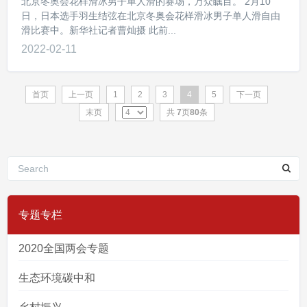
北京冬奥会花样滑冰男子单人滑的赛场，万众瞩目。 2月10
日，日本选手羽生结弦在北京冬奥会花样滑冰男子单人滑自由
滑比赛中。新华社记者曹灿摄 此前...
2022-02-11
首页
上一页
1
2
3
4
5
下一页
末页
共
7
页
80
条
专题专栏
2020全国两会专题
生态环境碳中和