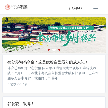
T
在线客服
o
g
g
l
e
n
a
v
i
g
祝贺苏翊鸣夺金：这是献给自己最好的成人礼！
a
体育总局冬运中心贺信 国家单板滑雪大跳台及坡面障碍技巧
t
队： 2月15日，在北京冬奥会单板滑雪大跳台比赛中，已在本
i
届冬奥会中夺得一枚银牌，即将年...
o
2022-02-16
n
谷爱凌，银牌！