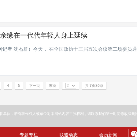
亲缘在一代代年轻人身上延续
网记者 沈杰群）今天， 在全国政协十三届五次会议第二场委员
4
5
下一页
末页
共
7
页
80
条
联单位，若有著作权人或单位对本网站内容主张权利，请联系我们第一时间修改或删
专题专栏
联盟动态
会员新闻